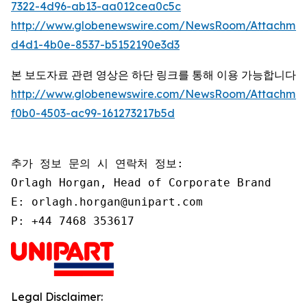
7322-4d96-ab13-aa012cea0c5c
http://www.globenewswire.com/NewsRoom/Attachme
d4d1-4b0e-8537-b5152190e3d3
본 보도자료 관련 영상은 하단 링크를 통해 이용 가능합니다
http://www.globenewswire.com/NewsRoom/Attachmen
f0b0-4503-ac99-161273217b5d
추가 정보 문의 시 연락처 정보:

Orlagh Horgan, Head of Corporate Brand

E: orlagh.horgan@unipart.com

P: +44 7468 353617
Legal Disclaimer: